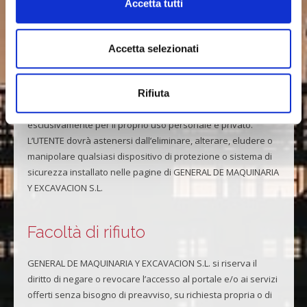
sono riservati.
Accetta tutti
L’UTENTE si impegna a rispettare i diritti di Proprietà
Intellettuale e Industriale in possesso di GENERAL DE
Accetta selezionati
MAQUINARIA Y EXCAVACION S.L. Potrà visualizzare gli
elementi del portale e persino stamparli, copiarli e
Rifiuta
conservarli nell’hard drive del suo computer o in qualsiasi
altro supporto fisico a patto che sia unicamente ed
esclusivamente per il proprio uso personale e privato.
L’UTENTE dovrà astenersi dall’eliminare, alterare, eludere o
manipolare qualsiasi dispositivo di protezione o sistema di
sicurezza installato nelle pagine di GENERAL DE MAQUINARIA
Y EXCAVACION S.L.
Facoltà di rifiuto
GENERAL DE MAQUINARIA Y EXCAVACION S.L. si riserva il
diritto di negare o revocare l’accesso al portale e/o ai servizi
offerti senza bisogno di preavviso, su richiesta propria o di