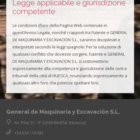
Legge applicabile e giurisdizione
competente
Le condizioni d’uso della Pagina Web contenute in
quest’Avviso Legale, nonché i rapporti tra l’utente e GENERAL
DE MAQUINARIA Y EXCAVACION S.L., saranno disciplinati e
interpretati secondo le leggi spagnole. Per la soluzione di
qualsiasi conflitto che dovesse sorgere, l’utente e GENERAL
DE MAQUINARIA Y EXCAVACION S.L. si sottomettono
espressamente alla competenza e giurisdizione delle corti e
tribunali della città di HUESCA, rinunciando espressamente a
qualsiasi altro foro che potesse spettare loro.
General de Maquinaria y Excavación S.L.
Av. Pilar 31 - 3º 22500 Binéfar (Huesca)
+34 974 119 932