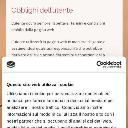
Obblighi dell’utente
L’utente dovrà sempre rispettare i termini e condizioni
stabiliti dalla pagina web.
L’utente utilizzerà la pagina web in maniera diligente e
assumendosi qualsiasi responsabilità che potrebbe
derivare dalla violazione dei termini e condizioni della
pagina web.
L’utente non potrà utilizzare la pagina web per trasmettere,
conservare, divulgare, promuovere o distribuire dati o
Questo sito web utilizza i cookie
contenuti che siano portatori di virus o qualsiasi altro codice
informatico, archivi o programmi ideati per interrompere,
Utilizziamo i cookie per personalizzare contenuti ed
distruggere o danneggiare il funzionamento di qualsiasi
annunci, per fornire funzionalità dei social media e per
programma o strumento informatico o di telecomunicazioni.
analizzare il nostro traffico. Condividiamo inoltre
informazioni sul modo in cui utilizza il nostro sito con i
nostri partner che si occupano di analisi dei dati web,
Proprietà industriale e
pubblicità e social media, i quali potrebbero combinarle