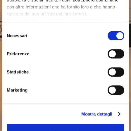
intellettuale
con altre informazioni che ha fornito loro o che hanno
raccolto dal suo utilizzo dei loro servizi.
GENERAL DE MAQUINARIA Y EXCAVACION S.L. da sola o in
Maggiori informazioni nella nostra Politica sui
qualità di cessionaria, è titolare di tutti i diritti di proprietà
cookie.
Selezione
intellettuale e industriale della sua pagina web, nonché degli
Necessari
del
elementi contenuti nella stessa (a titolo enunciativo,
consenso
immagini, suono, audio, video, software o testi; marche o
logotipi, combinazioni di colori, struttura e design, selezione
Preferenze
di materiali usati, programmi di computer necessari per il
suo funzionamento, accesso e uso ecc.).
Statistiche
Secondo quanto contenuto negli articoli 8 e 32.2, secondo
paragrafo, della Legge sulla Proprietà Intellettuale, è
Marketing
espressamente proibita la riproduzione, distribuzione e
comunicazione pubblica, inclusa la sua modalità di messa a
disposizione, della totalità o parte dei contenuti di questa
pagina web con fini commerciali, in qualsiasi supporto e
Mostra dettagli
attraverso qualsiasi mezzo tecnico, senza l’autorizzazione
di GENERAL DE MAQUINARIA Y EXCAVACION S.L. Tutti i diritti