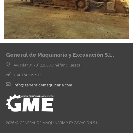
General de Maquinaria y Excavación S.L.
Av. Pilar 31 - 3º 22500 Binéfar (Huesca)
+34 974 119 932
info@generaldemaquinaria.com
2026 © GENERAL DE MAQUINARIA Y EXCAVACIÓN S.L.