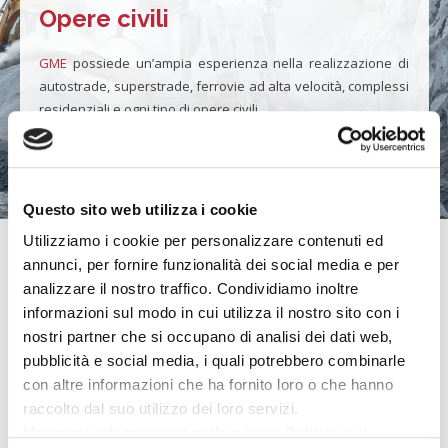
Opere civili
GME
possiede un’ampia esperienza nella realizzazione di
autostrade, superstrade, ferrovie ad alta velocità, complessi
residenziali e ogni tipo di opere civili.
SAPERNE DI PIÙ
Questo sito web utilizza i cookie
Utilizziamo i cookie per personalizzare contenuti ed
Opere idrauliche
annunci, per fornire funzionalità dei social media e per
analizzare il nostro traffico. Condividiamo inoltre
Nati nel bacino dell’Ebro legati ad opere di irrigazione, siamo
informazioni sul modo in cui utilizza il nostro sito con i
orgogliosi di essere coinvolti in opere idrauliche di ampia portata.
nostri partner che si occupano di analisi dei dati web,
pubblicità e social media, i quali potrebbero combinarle
SAPERNE DI PIÙ
con altre informazioni che ha fornito loro o che hanno
raccolto dal suo utilizzo dei loro servizi.
Maggiori informazioni nella nostra Politica sui